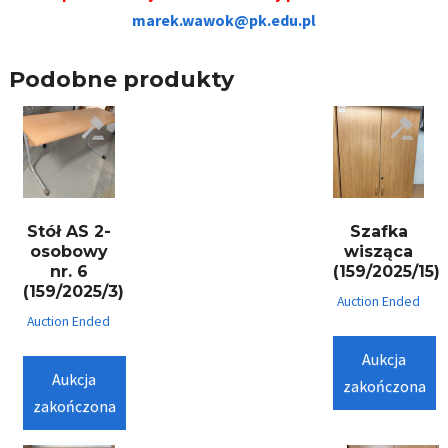
marek.wawok@pk.edu.pl
Podobne produkty
Stół AS 2-
Szafka
osobowy
wisząca
nr. 6
(159/2025/15)
(159/2025/3)
Auction Ended
Auction Ended
Aukcja
Aukcja
zakończona
zakończona