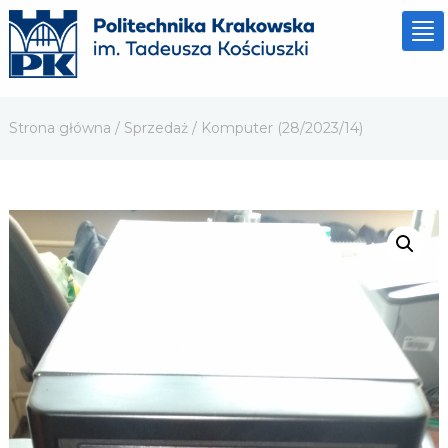
To
nav
Strona główna
/
Sprzedaż
/ Komputer (28/2023/14)