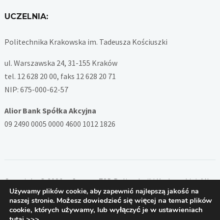
UCZELNIA:
Politechnika Krakowska im. Tadeusza Kościuszki
ul. Warszawska 24, 31-155 Kraków
tel. 12 628 20 00, faks 12 628 20 71
NIP: 675-000-62-57
Alior Bank Spółka Akcyjna
09 2490 0005 0000 4600 1012 1826
Copyright © 2026 — System ZSD Politechniki Krakowskiej. All
Używamy plików cookie, aby zapewnić najlepszą jakość na
Rights Reserved
Możesz dowiedzieć się więcej na temat plików
naszej stronie.
Designed by
PB
cookie, których używamy, lub wyłączyć je w ustawieniach
tutaj >>>
.