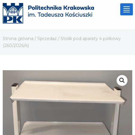
Tog
nav
Strona główna
/
Sprzedaż
/ Stolik pod aparaty 4 półkowy
(260/2026/4)