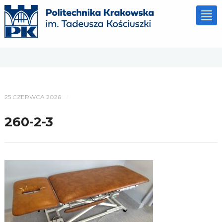
Tog
nav
25 CZERWCA 2026
/
260-2-3