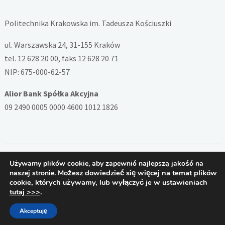
Politechnika Krakowska im. Tadeusza Kościuszki
ul. Warszawska 24, 31-155 Kraków
tel. 12 628 20 00, faks 12 628 20 71
NIP: 675-000-62-57
Alior Bank Spółka Akcyjna
09 2490 0005 0000 4600 1012 1826
Używamy plików cookie, aby zapewnić najlepszą jakość na
Copyright © 2026 — System ZSD Politechniki Krakowskiej. All
Możesz dowiedzieć się więcej na temat plików
naszej stronie.
Rights Reserved
cookie, których używamy, lub wyłączyć je w ustawieniach
Designed by
PB
tutaj >>>
.
Akceptuję