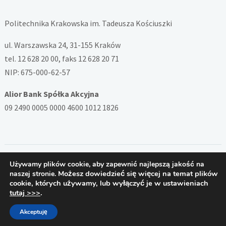
Politechnika Krakowska im. Tadeusza Kościuszki
ul. Warszawska 24, 31-155 Kraków
tel. 12 628 20 00, faks 12 628 20 71
NIP: 675-000-62-57
Alior Bank Spółka Akcyjna
09 2490 0005 0000 4600 1012 1826
Używamy plików cookie, aby zapewnić najlepszą jakość na
Copyright © 2026 — System ZSD Politechniki Krakowskiej. All
Możesz dowiedzieć się więcej na temat plików
naszej stronie.
Rights Reserved
cookie, których używamy, lub wyłączyć je w ustawieniach
Designed by
PB
tutaj >>>
.
Akceptuję