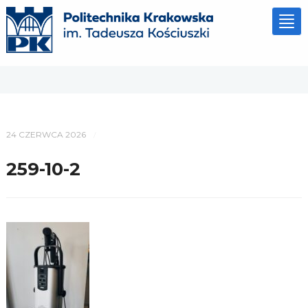
Tog
nav
24 CZERWCA 2026
/
259-10-2