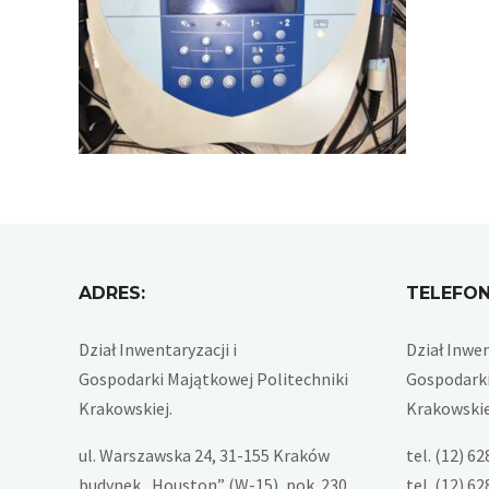
ADRES:
TELEFON
Dział Inwentaryzacji i
Dział Inwen
Gospodarki Majątkowej Politechniki
Gospodarki
Krakowskiej.
Krakowskie
ul. Warszawska 24, 31-155 Kraków
tel. (12) 6
budynek „Houston” (W-15), pok. 230
tel. (12) 6