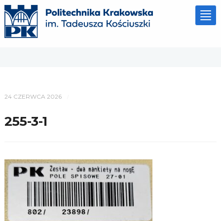
Tog
nav
24 CZERWCA 2026
/
255-3-1