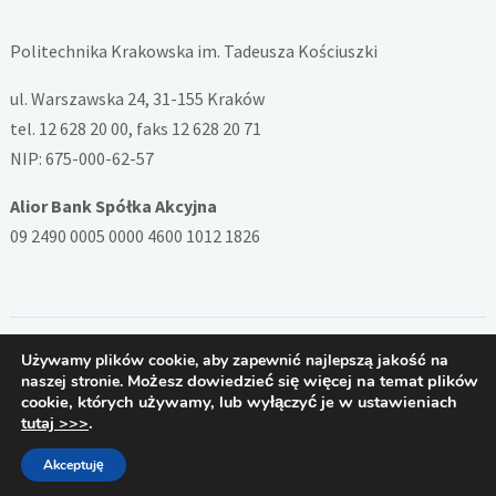
Politechnika Krakowska im. Tadeusza Kościuszki
ul. Warszawska 24, 31-155 Kraków
tel. 12 628 20 00, faks 12 628 20 71
NIP: 675-000-62-57
Alior Bank Spółka Akcyjna
09 2490 0005 0000 4600 1012 1826
Używamy plików cookie, aby zapewnić najlepszą jakość na
Copyright © 2026 — System ZSD Politechniki Krakowskiej. All
Możesz dowiedzieć się więcej na temat plików
naszej stronie.
Rights Reserved
cookie, których używamy, lub wyłączyć je w ustawieniach
Designed by
PB
tutaj >>>
.
Akceptuję