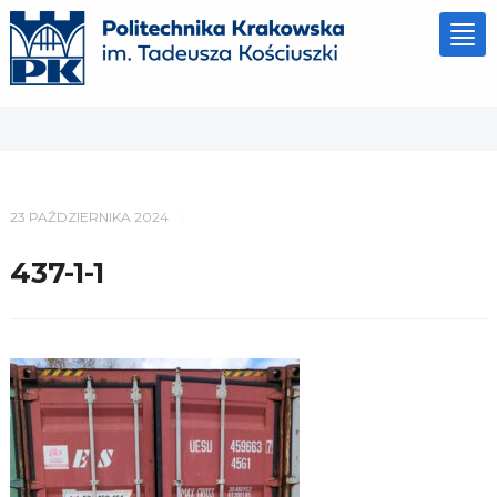
Tog
nav
23 PAŹDZIERNIKA 2024
/
437-1-1