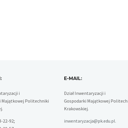
:
E-MAIL:
taryzacji i
Dział Inwentaryzacji i
 Majątkowej Politechniki
Gospodarki Majątkowej Politech
j.
Krakowskiej.
28-22-92;
inwentaryzacja@pk.edu.pl
.