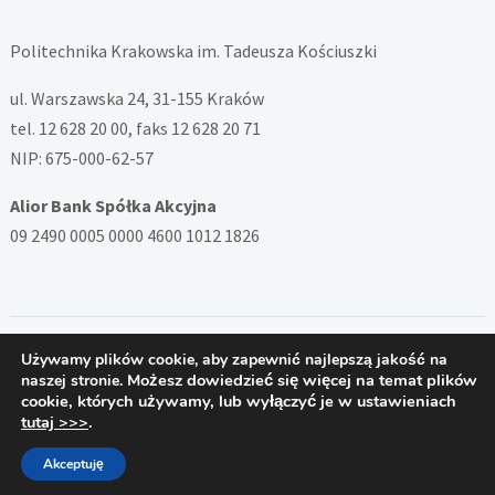
Politechnika Krakowska im. Tadeusza Kościuszki
ul. Warszawska 24, 31-155 Kraków
tel. 12 628 20 00, faks 12 628 20 71
NIP: 675-000-62-57
Alior Bank Spółka Akcyjna
09 2490 0005 0000 4600 1012 1826
Używamy plików cookie, aby zapewnić najlepszą jakość na
Copyright © 2026 — System ZSD Politechniki Krakowskiej. All
Możesz dowiedzieć się więcej na temat plików
naszej stronie.
Rights Reserved
cookie, których używamy, lub wyłączyć je w ustawieniach
Designed by
PB
tutaj >>>
.
Akceptuję