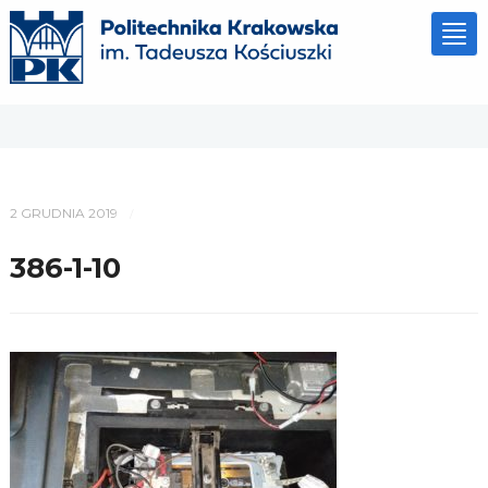
Tog
nav
2 GRUDNIA 2019
/
386-1-10