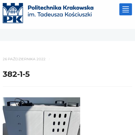
Tog
nav
26 PAŹDZIERNIKA 2022
/
382-1-5