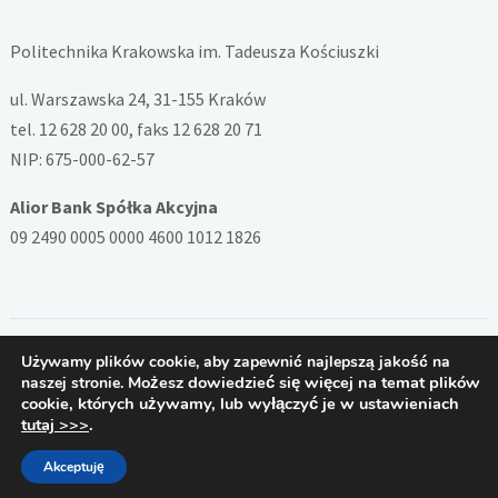
Politechnika Krakowska im. Tadeusza Kościuszki
ul. Warszawska 24, 31-155 Kraków
tel. 12 628 20 00, faks 12 628 20 71
NIP: 675-000-62-57
Alior Bank Spółka Akcyjna
09 2490 0005 0000 4600 1012 1826
Używamy plików cookie, aby zapewnić najlepszą jakość na
Copyright © 2026 — System ZSD Politechniki Krakowskiej. All
Możesz dowiedzieć się więcej na temat plików
naszej stronie.
Rights Reserved
cookie, których używamy, lub wyłączyć je w ustawieniach
Designed by
PB
tutaj >>>
.
Akceptuję