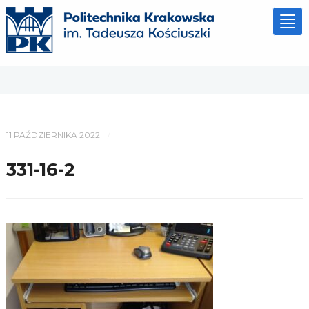
Tog
nav
11 PAŹDZIERNIKA 2022
/
331-16-2