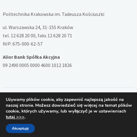
Politechnika Krakowska im. Tadeusza Kościuszki
ul. Warszawska 24, 31-155 Kraków
tel. 12 628 20 00, faks 12 628 20 71
NIP: 675-000-62-57
Alior Bank Spółka Akcyjna
09 2490 0005 0000 4600 1012 1826
Używamy plików cookie, aby zapewnić najlepszą jakość na
Copyright © 2026 — System ZSD Politechniki Krakowskiej. All
Możesz dowiedzieć się więcej na temat plików
naszej stronie.
Rights Reserved
cookie, których używamy, lub wyłączyć je w ustawieniach
Designed by
PB
tutaj >>>
.
Akceptuję