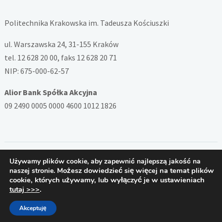
Politechnika Krakowska im. Tadeusza Kościuszki
ul. Warszawska 24, 31-155 Kraków
tel. 12 628 20 00, faks 12 628 20 71
NIP: 675-000-62-57
Alior Bank Spółka Akcyjna
09 2490 0005 0000 4600 1012 1826
Używamy plików cookie, aby zapewnić najlepszą jakość na
Copyright © 2026 — System ZSD Politechniki Krakowskiej. All
Możesz dowiedzieć się więcej na temat plików
naszej stronie.
Rights Reserved
cookie, których używamy, lub wyłączyć je w ustawieniach
Designed by
PB
tutaj >>>
.
Akceptuję