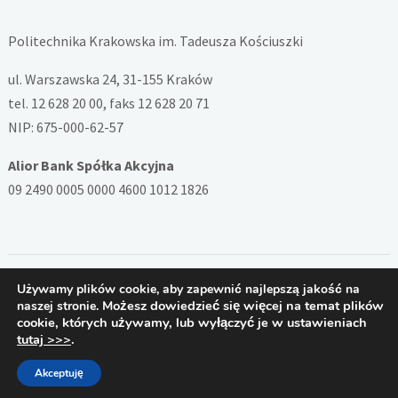
Politechnika Krakowska im. Tadeusza Kościuszki
ul. Warszawska 24, 31-155 Kraków
tel. 12 628 20 00, faks 12 628 20 71
NIP: 675-000-62-57
Alior Bank Spółka Akcyjna
09 2490 0005 0000 4600 1012 1826
Używamy plików cookie, aby zapewnić najlepszą jakość na
Copyright © 2026 — System ZSD Politechniki Krakowskiej. All
Możesz dowiedzieć się więcej na temat plików
naszej stronie.
Rights Reserved
cookie, których używamy, lub wyłączyć je w ustawieniach
Designed by
PB
tutaj >>>
.
Akceptuję