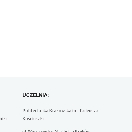
UCZELNIA:
Politechnika Krakowska im. Tadeusza
niki
Kościuszki
ul. Warszawska 24, 31-155 Kraków