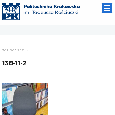
Tog
nav
30 LIPCA 2021
/
138-11-2