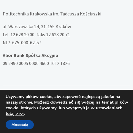
Politechnika Krakowska im. Tadeusza Kościuszki
ul. Warszawska 24, 31-155 Kraków
tel. 12 628 20 00, faks 12 628 20 71
NIP: 675-000-62-57
Alior Bank Spółka Akcyjna
09 2490 0005 0000 4600 1012 1826
Używamy plików cookie, aby zapewnić najlepszą jakość na
Copyright © 2026 — System ZSD Politechniki Krakowskiej. All
Możesz dowiedzieć się więcej na temat plików
naszej stronie.
Rights Reserved
cookie, których używamy, lub wyłączyć je w ustawieniach
Designed by
PB
tutaj >>>
.
Akceptuję