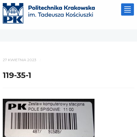
Tog
nav
27 KWIETNIA 2023
/
119-35-1