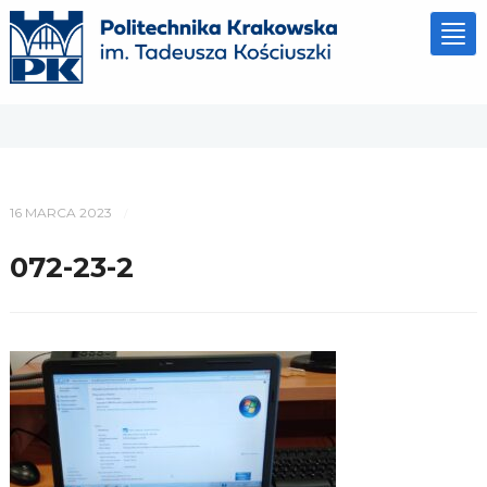
Tog
nav
16 MARCA 2023
/
072-23-2