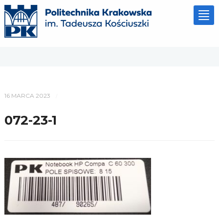
Tog
nav
16 MARCA 2023
/
072-23-1