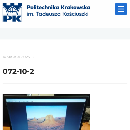
Tog
nav
16 MARCA 2023
/
072-10-2