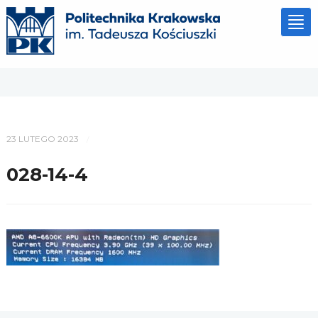
Tog
nav
23 LUTEGO 2023
/
028-14-4