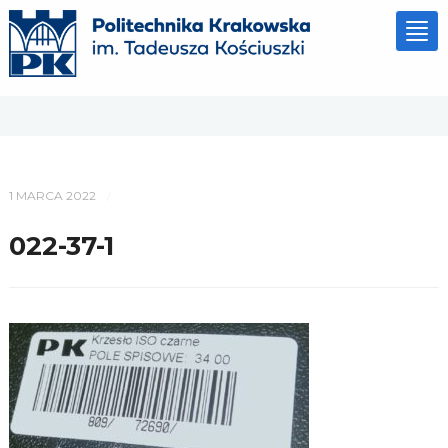
Tog
nav
1 MARCA 2022
/
022-37-1