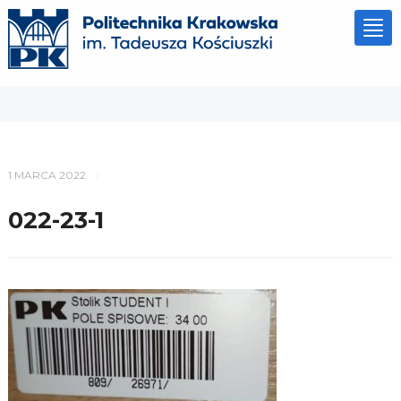
Tog
nav
1 MARCA 2022
/
022-23-1