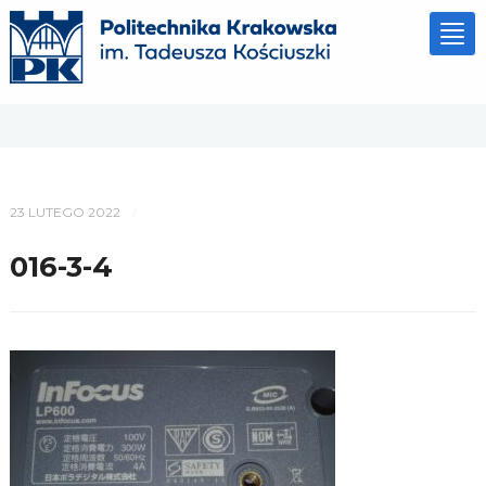
Tog
nav
23 LUTEGO 2022
/
016-3-4