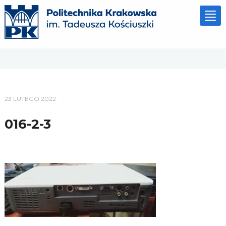
Tog
nav
23 LUTEGO 2022
/
016-2-3